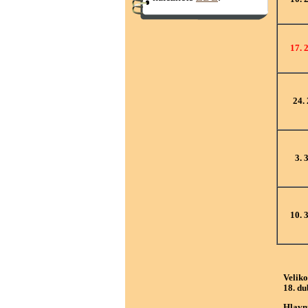
17. 2
24. 
3. 
10. 3
Velik
18. du
Hlavn