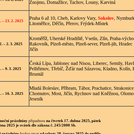
Znojmo, Domažlice, Tachov, Louny, Karviná
Praha 6 až 10, Cheb, Karlovy Vary,
Sokolov
, Nymburk
. – 23. 2. 2025
Litoměřice, Děčín, Přerov, Frýdek-Místek
Kroměříž, Uherské Hradiště, Vsetín, Zlín, Praha-výcho
Rakovník, Plzeň-město, Plzeň-sever, Plzeň-jih, Hradec
2. – 2. 3. 2025
Jičín
Česká Lípa, Jablonec nad Nisou, Liberec, Semily, Havl
Pelhřimov, Třebíč, Žďár nad Sázavou, Kladno, Kolín, 
3. – 9. 3. 2025
Bruntál
Mladá Boleslav, Příbram, Tábor, Prachatice, Strakonic
Chomutov, Most, Jičín, Rychnov nad Kněžnou, Olomo
. – 16. 3. 2025
Jeseník
onoční prázdniny
připadnou
na čtvrtek 17. dubna 2025, pátek
bna 2025 je svátek dle zákona č. 245/2000 Sb.
í prázdniny
budou trvat
od soboty 28. června 2025 do neděle