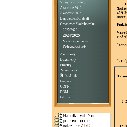
50. výročí - oslavy
Obdob
Akademie 2012
školác
září 
Akademie 2015
školní
Den otevřených dveří
Organizace školního roku
Podzi
2025/2026
Vánoč
2024/2025
v páte
Volitelné předměty
Jedno
Pedagogické rady
Akce školy
Dokumenty
Jarní
Projekty
Zaměstnanci
Školská rada
Term
Rozpočet
GDPR
DDM
Eduroam
3. 
Nabídku volného
pracovního místa
naleznete
ZDE
.
10. 2