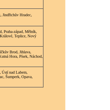
, Jindřichův Hradec,
d, Praha-západ, Mělník,
 Králové, Teplice, Nový
íčkův Brod, Jihlava,
Kutná Hora, Písek, Náchod,
e, Ústí nad Labem,
uc, Šumperk, Opava,