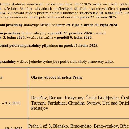
í školního vyučování ve školním roce 2024/2025 začne ve všech základ
h, středních školách, základních uměleckých školách a konzervatořích
v pondě
2024
. Vyučování bude v prvním pololetí ukončeno
ve čtvretek 30. ledna 2025
. O
ho vyučování ve druhém pololetí bude ukončeno
v pátek 27. června 2025
.
mní prázdniny
stanovuje MŠMT na
úterý 29. října a středa 30. října 2024.
ní prázdniny
budou zahájeny
v pondělí 23. prosince 2024
a skončí
k 3. ledna 2025.
Vyučování začne
v pondělí 6. ledna 2025.
denní pololetní prázdniny
připadnou
na pátek 31. ledna 2025.
 prázdniny
v délce jednoho týdne jsou podle sídla školy stanoveny takto:
ín
Okresy, obvody hl. města Prahy
Benešov, Beroun, Rokycany, České Budějovice, Čes
Trutnov, Pardubice, Chrudim, Svitavy, Ústí nad Orlic
2. – 9. 2. 2025
Prostějov
Praha 1 až 5, Blansko, Brno-město, Brno-venkov, Břec
. – 16. 2. 2025