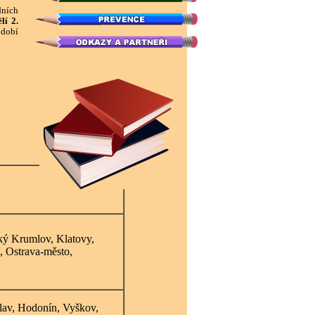
ních
lí 2.
bdobí
ký Krumlov, Klatovy,
í, Ostrava-město,
lav, Hodonín, Vyškov,