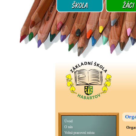
Orga
Úvod
O nás
Organ
Volná pracovní místa