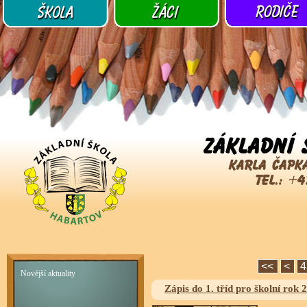
<<
<
4
Novější aktuality
Zápis do 1. tříd pro školní rok