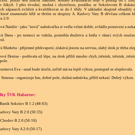
ení: pouze šest hráček nakonec sehrálo kvalifikační boje o postup do I. tří
ích žákyň. I přes úvodní, možná i zbytečnou, porážku se Sokolovem B dokáz
ích zápasech zvítězit a kvalifikovat se do I. třídy. V základní skupině obsadily 
 které znamenalo kříž se třetím ze skupiny A. Karlovy Vary B děvčata celkem h
la 2:0.
vá Natálie - jako "nová" nahrávačka si vedla velmi dobře, zvládla postavení a neka
á Dana - po nemoci se vrátila, pomohla družstvu a hrála v rámci svých souča
tí.
vá Markéta - příjemné překvapení, získává jistotu na servisu, slabý útok je třeba zlep
ová Denisa - podávala už lépe, na útok příliš mnoho chyb, trénink, trénink, trénink
pole.
urmová Eva - snad bude útočit, určitě má na lepší výkon, postupně se zlepšovala.
 Simona - organizuje hru, dobré pole, slušná nahrávka, příliš nekazí. Dobrý výkon.
dky ŠVK Habartov:
Baník Sokolov B 1:2 (48:63)
arlovy Vary B 2:0 (50:35)
 Chodov B 2:0 (50:10)
arlovy Vary A 2:0 (50:17)