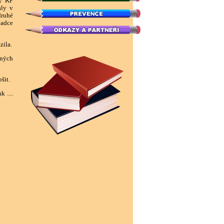
dy KP
aly v
druhé
ladce
zila.
sných
šit.
 ....