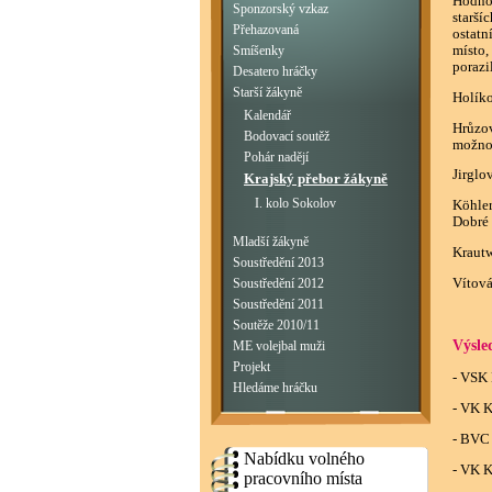
Hodnoc
Sponzorský vzkaz
starš
Přehazovaná
ostatn
místo,
Smíšenky
porazi
Desatero hráčky
Starší žákyně
Holíko
Kalendář
Hrůzov
Bodovací soutěž
možnos
Pohár nadějí
Jirglo
Krajský přebor žákyně
I. kolo Sokolov
Köhler
Dobré 
Mladší žákyně
Krautw
Soustředění 2013
Vítová
Soustředění 2012
Soustředění 2011
Soutěže 2010/11
Výsle
ME volejbal muži
Projekt
- VSK 
Hledáme hráčku
- VK K
- BVC
Nabídku volného
- VK K
pracovního místa