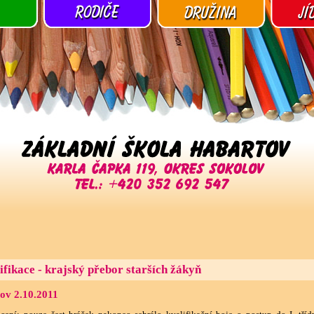
ifikace - krajský přebor starších žákyň
ov 2.10.2011