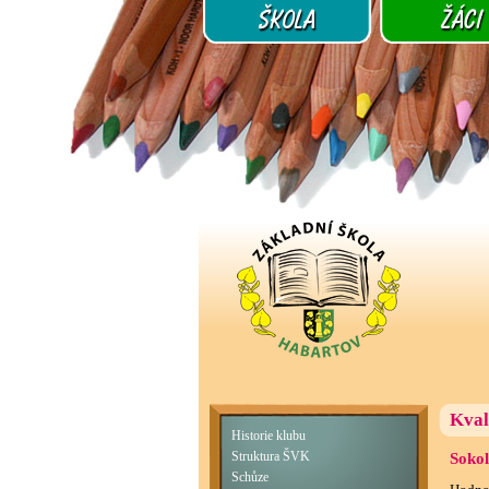
Kval
Historie klubu
Sokol
Struktura ŠVK
Schůze