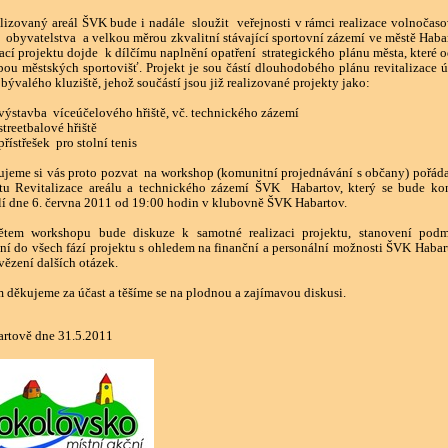
lizovaný areál ŠVK bude i nadále sloužit veřejnosti v rámci realizace volnočas
t obyvatelstva a velkou měrou zkvalitní stávající sportovní zázemí ve městě Haba
ací projektu dojde k dílčímu naplnění opatření strategického plánu města, které o
bou městských sportovišť. Projekt je sou částí dlouhodobého plánu revitalizace 
bývalého kluziště, jehož součástí jsou již realizované projekty jako:
tavba víceúčelového hřiště, vč. technického zázemí
eetbalové hřiště
třešek pro stolní tenis
jeme si vás proto pozvat na workshop (komunitní projednávání s občany) pořád
tu Revitalizace areálu a technického zázemí ŠVK Habartov, který se bude ko
í dne 6. června 2011 od 19:00 hodin v klubovně ŠVK Habartov.
ětem workshopu bude diskuze k samotné realizaci projektu, stanovení pod
ní do všech fází projektu s ohledem na finanční a personální možnosti ŠVK Habar
ězení dalších otázek.
 děkujeme za účast a těšíme se na plodnou a zajímavou diskusi.
rtově dne 31.5.2011