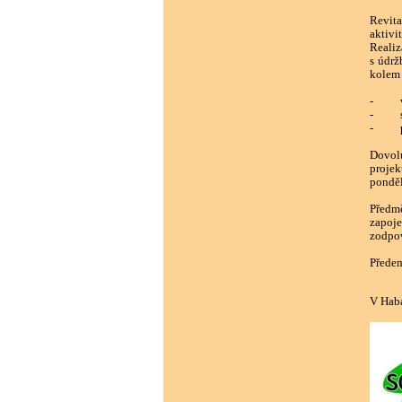
Revita
aktivi
Realiz
s údrž
kolem 
- výs
- str
- přís
Dovolu
projek
ponděl
Předm
zapoje
zodpov
Předem
V Haba