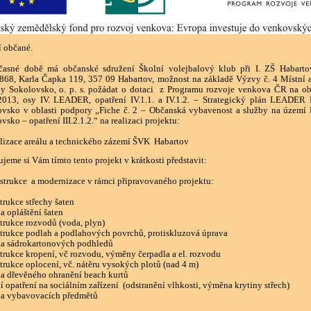
 občané.
časné době má občanské sdružení Školní volejbalový klub při I. ZŠ Habarto
68, Karla Čapka 119, 357 09 Habartov, možnost na základě Výzvy č. 4 Místní 
y Sokolovsko, o. p. s. požádat o dotaci z Programu rozvoje venkova ČR na o
2013, osy IV. LEADER, opatření IV.1.1. a IV.1.2. – Strategický plán LEADE
ovsko v oblasti podpory „Fiche č. 2 – Občanská vybavenost a služby na územ
vsko – opatření III.2.1.2.“ na realizaci projektu:
lizace areálu a technického zázemí ŠVK Habartov
jeme si Vám tímto tento projekt v krátkosti představit:
trukce a modernizace v rámci připravovaného projektu:
trukce střechy šaten
 opláštění šaten
trukce rozvodů (voda, plyn)
trukce podlah a podlahových povrchů, protiskluzová úprava
a sádrokartonových podhledů
trukce kropení, vč rozvodu, výměny čerpadla a el. rozvodu
trukce oplocení, vč. nátěru vysokých plotů (nad 4 m)
 dřevěného ohranění beach kurtů
í opatření na sociálním zařízení (odstranění vlhkosti, výměna krytiny střech)
a vybavovacích předmětů