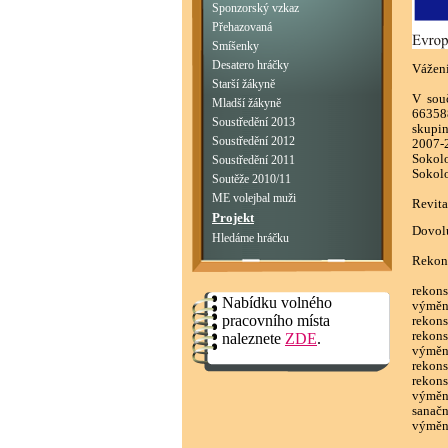
Sponzorský vzkaz
Přehazovaná
Smíšenky
Desatero hráčky
Vážení
Starší žákyně
V sou
Mladší žákyně
663588
Soustředění 2013
skupin
Soustředění 2012
2007-
Sokol
Soustředění 2011
Sokolo
Soutěže 2010/11
ME volejbal muži
Revita
Projekt
Dovolu
Hledáme hráčku
Rekons
rekons
Nabídku volného
výměna
pracovního místa
rekons
rekons
naleznete
ZDE
.
výměn
rekons
rekons
výměna
sanačn
výměn