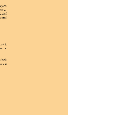
ových
rtov.
dvisí
území
aný k
nat v
mínek
tov a