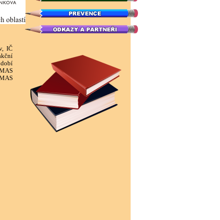
v, IČ
akční
bdobí
R MAS
í MAS