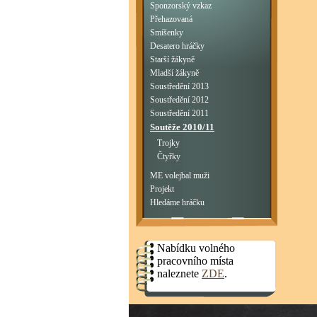
Sponzorský vzkaz
Přehazovaná
Smíšenky
Desatero hráčky
Starší žákyně
Mladší žákyně
Soustředění 2013
Soustředění 2012
Soustředění 2011
Soutěže 2010/11
Trojky
Čtyřky
ME volejbal muži
Projekt
Hledáme hráčku
Nabídku volného
pracovního místa
naleznete
ZDE
.