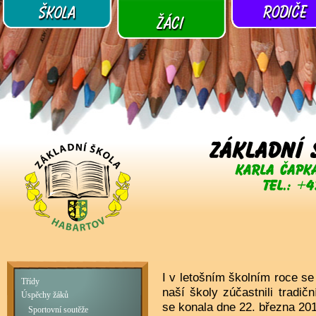
I v letošním školním roce se 
Třídy
naší školy zúčastnili tradič
Úspěchy žáků
se konala dne 22. března 20
Sportovní soutěže