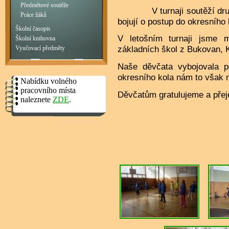
Předmětové soutěže
V turnaji soutěží družst
Práce žáků
bojují o postup do okresního
Školní časopis
V letošním turnaji jsme
Školní knihovna
základních škol z Bukovan, 
Vyučovací předměty
Naše děvčata vybojovala p
okresního kola nám to však n
Nabídku volného
pracovního místa
Děvčatům gratulujeme a pře
naleznete
ZDE
.
Mgr.