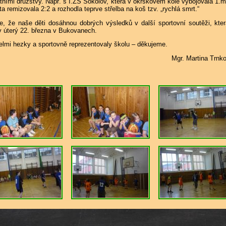
tními družstvy. Např. s I.ZŠ Sokolov, která v okrskovém kole vybojovala 1.m
a remizovala 2:2 a rozhodla teprve střelba na koš tzv. „rychlá smrt.“
e, že naše děti dosáhnou dobrých výsledků v další sportovní soutěži, kte
v úterý 22. března v Bukovanech.
velmi hezky a sportovně reprezentovaly školu – děkujeme.
gr. Martina Trnkov