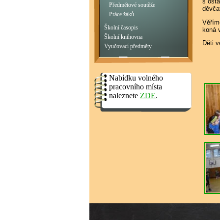
s osta
Předmětové soutěže
děvčat
Práce žáků
Věřím
Školní časopis
koná 
Školní knihovna
Děti 
Vyučovací předměty
M
Nabídku volného
pracovního místa
naleznete
ZDE
.