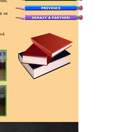
ísto,
rá se
á