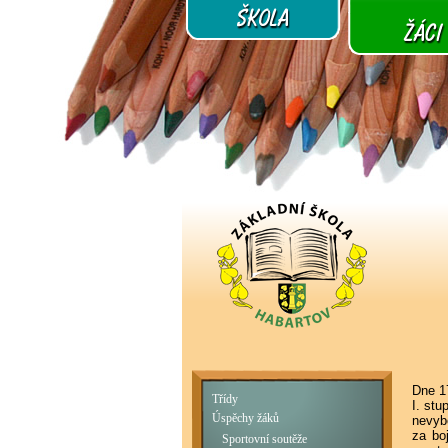
Dne 17
Třídy
I. stu
Úspěchy žáků
nevyb
za bo
Sportovní soutěže