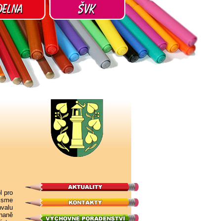
l pro
 jsme
hvalu
vnaně