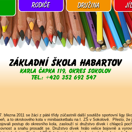
. března 2011 se žáci z páté třídy zúčastnili další soutěže sportovní ligy ško
peň, a to okrskového kola v minibasketbalu na I. ZŠ v Sokolově. Přesto, že
ojovali postup do okresního kola, zaslouží si družstvo dívek i chlapců poc
jovnost a snahu prosadit se. Družstvo dívek hrálo velice bojovně a vyro