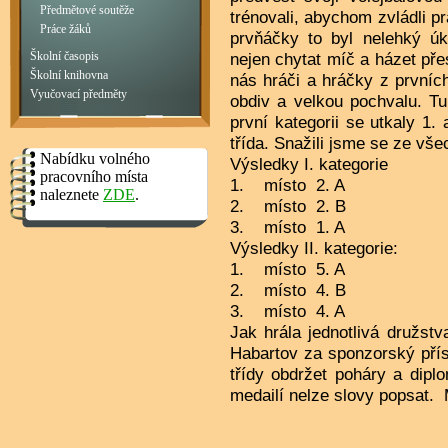
Předmětové soutěže
trénovali, abychom zvládli pr
Práce žáků
prvňáčky to byl nelehký úk
nejen chytat míč a házet přes
Školní časopis
Školní knihovna
nás hráči a hráčky z prvních 
Vyučovací předměty
obdiv a velkou pochvalu. Tu
první kategorii se utkaly 1. 
třída. Snažili jsme se ze všec
Nabídku volného
Výsledky I. kategorie
pracovního místa
1. místo 2. A
naleznete
ZDE
.
2. místo 2. B
3. místo 1. A
Výsledky II. kategorie:
1. místo 5. A
2. místo 4. B
3. místo 4. A
Jak hrála jednotlivá družs
Habartov za sponzorský pří
třídy obdržet poháry a dipl
medailí nelze slovy popsat. 
Da