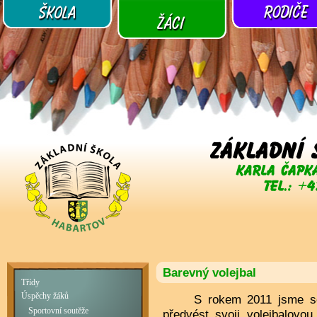
Barevný volejbal
Třídy
Úspěchy žáků
S rokem 2011 jsme se ro
Sportovní soutěže
předvést svoji volejbalovo