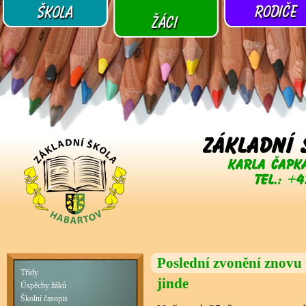
Poslední zvonění znovu
Třídy
jinde
Úspěchy žáků
Školní časopis