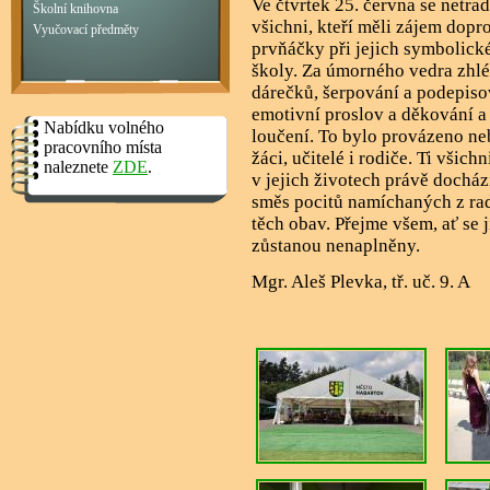
Ve čtvrtek 25. června se netra
Školní knihovna
všichni, kteří měli zájem dop
Vyučovací předměty
prvňáčky při jejich symbolick
školy. Za úmorného vedra zhléd
dárečků, šerpování a podepisov
emotivní proslov a děkování a
Nabídku volného
loučení. To bylo provázeno neb
pracovního místa
žáci, učitelé i rodiče. Ti všic
naleznete
ZDE
.
v jejich životech právě docház
směs pocitů namíchaných z rado
těch obav. Přejme všem, ať se 
zůstanou nenaplněny.
Mgr. Aleš Plevka, tř. uč. 9. A