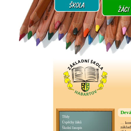
Devá
Třídy
Úspěchy žáků
… konk
základ
Školní časopis