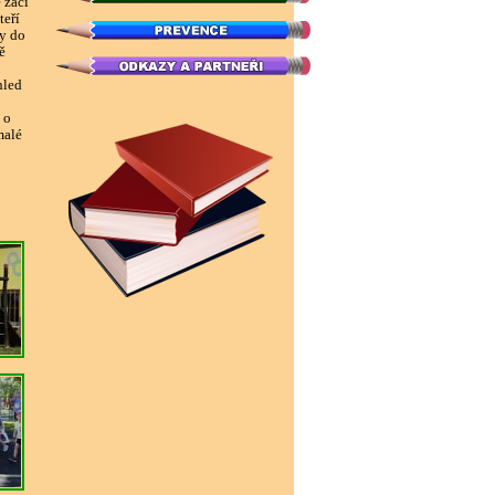
 žáci
teří
ky do
ě
hled
 o
malé