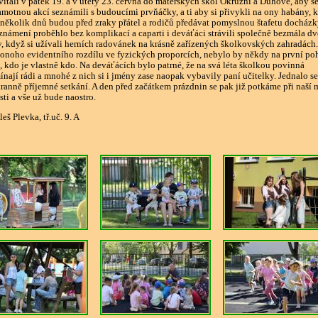
avítali v pátek 19. a v úterý 23. června do mateřských škol Okružní a Duhové, aby se
amotnou akcí seznámili s budoucími prvňáčky, a ti aby si přivykli na ony habány, k
 několik dnů budou před zraky přátel a rodičů předávat pomyslnou štafetu docház
známení proběhlo bez komplikací a caparti i deváťáci strávili společně bezmála dv
, když si užívali herních radovánek na krásně zařízených školkovských zahradách.
onoho evidentního rozdílu ve fyzických proporcích, nebylo by někdy na první po
, kdo je vlastně kdo. Na deváťácích bylo patrné, že na svá léta školkou povinná
nají rádi a mnohé z nich si i jmény zase naopak vybavily paní učitelky. Jednalo se
ranně příjemné setkání. A den před začátkem prázdnin se pak již potkáme při naší 
sti a vše už bude naostro.
eš Plevka, tř.uč. 9. A