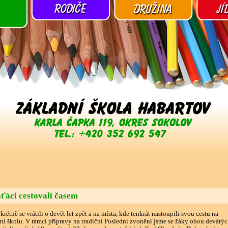
ťáci cestovali časem
rétně se vrátili o devět let zpět a na místa, kde tenkrát nastoupili svou cestu na
ní školu. V rámci přípravy na tradiční Poslední zvonění jsme se žáky obou devátý