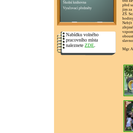
tříd z
Školní knihovna
před s
Vyučovací předměty
jim za
ZŠ. Se
hodiny
Nebýt 
zřejmé
vzpomí
Nabídku volného
oboust
pracovního místa
slavno
naleznete
ZDE
.
Mgr. Al