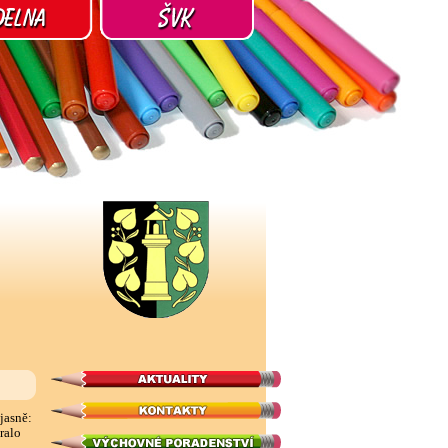
jasně:
ralo