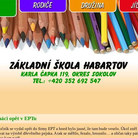
áci opět v EPTu
čník se vydal opět do firmy EPT a hned bylo jasné, že tam bude veselo. Úkol zněl 
at na výrobě dřevěného pejska. A tak se měřilo, řezalo, brousilo… a občas taky pát