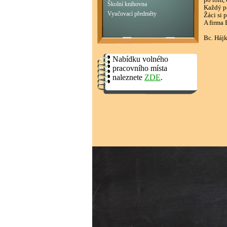
po tom, 
Školní knihovna
Každý pe
Vyučovací předměty
Žáci si 
A firma 
Bc. Hájk
Nabídku volného
pracovního místa
naleznete
ZDE
.