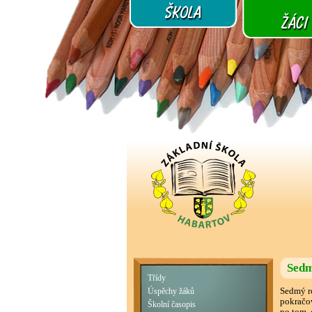
Sedm
Třídy
Sedmý ro
Úspěchy žáků
pokračov
Školní časopis