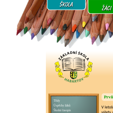
Prvň
Třídy
Úspěchy žáků
V leto
Školní časopis
výlety 