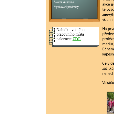
Školní knihovna
akce js
Vyučovací předměty
tělový
znevý
všichni
Na prvn
Nabídku volného
pracovního místa
předev
naleznete
ZDE
.
proléz
medúz,
Během d
kapesn
Celý de
zážitků
nenech
Vokáčo