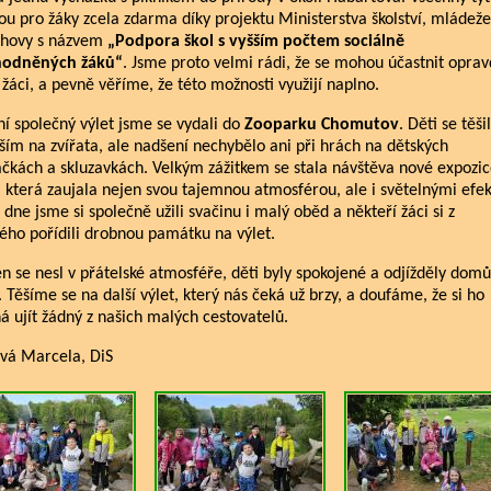
ou pro žáky zcela zdarma díky projektu Ministerstva školství, mládeže
chovy s názvem
„Podpora škol s vyšším počtem sociálně
hodněných žáků“
. Jsme proto velmi rádi, že se mohou účastnit opra
 žáci, a pevně věříme, že této možnosti využijí naplno.
í společný výlet jsme se vydali do
Zooparku Chomutov
. Děti se těši
ším na zvířata, ale nadšení nechybělo ani při hrách na dětských
ačkách a skluzavkách. Velkým zážitkem se stala návštěva nové expozi
 která zaujala nejen svou tajemnou atmosférou, ale i světelnými efek
ne jsme si společně užili svačinu i malý oběd a někteří žáci si z
ého pořídili drobnou památku na výlet.
n se nesl v přátelské atmosféře, děti byly spokojené a odjížděly domů
. Těšíme se na další výlet, který nás čeká už brzy, a doufáme, že si ho
á ujít žádný z našich malých cestovatelů.
vá Marcela, DiS