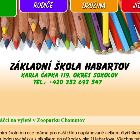
áčci na výletě v Zooparku Chomutov
šním školním roce máme pro naši třídu naplánované celkem čtyři škol
a jednu vycházku s piknikem do přírody v okolí Habartova. Všechny ty