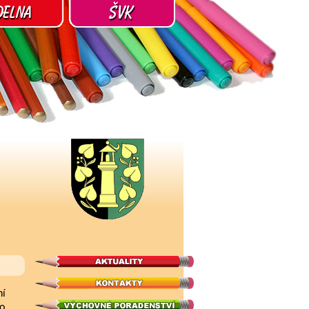
ní
to