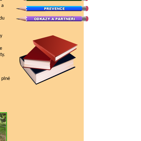
 a
vdu
ly
ce
ty.
 plné