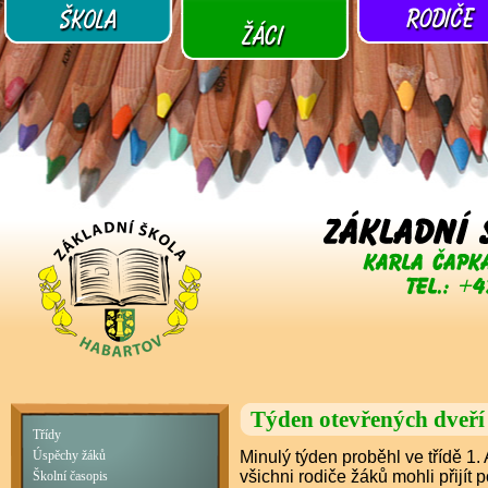
Týden otevřených dveří
Třídy
Minulý týden proběhl ve třídě 1.
Úspěchy žáků
všichni rodiče žáků mohli přijít 
Školní časopis