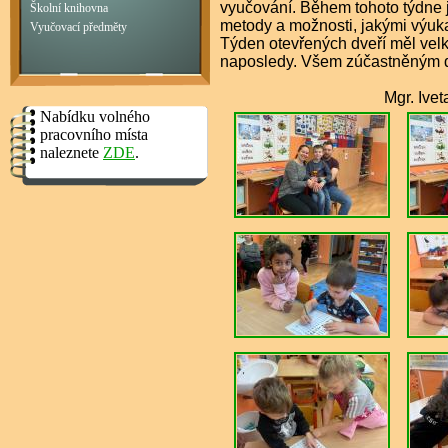
vyučování. Během tohoto týdne 
Školní knihovna
metody a možnosti, jakými výuk
Vyučovací předměty
Týden otevřených dveří měl velk
naposledy. Všem zúčastněným děk
Mgr. Iveta Ko
Nabídku volného
pracovního místa
naleznete
ZDE
.