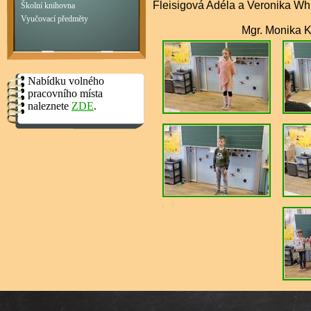
Fleisigová Adéla a Veronika Wh
Školní knihovna
Vyučovací předměty
Mgr. Monika Kabatová
Nabídku volného
pracovního místa
naleznete
ZDE
.