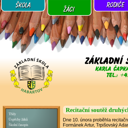
Recitační soutěž druhýc
Třídy
Dne 10. února proběhla recitační
Úspěchy žáků
Formánek Artur, Trpišovský Ada
Školní časopis