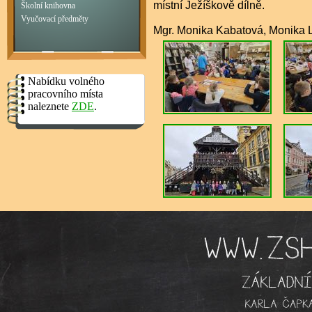
místní Ježíškově dílně.
Školní knihovna
Vyučovací předměty
Mgr. Monika Kabatová, Monika 
Nabídku volného
pracovního místa
naleznete
ZDE
.