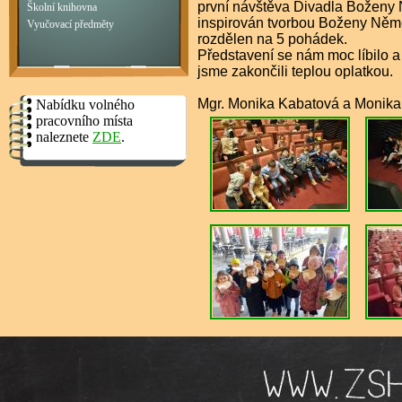
první návštěva Divadla Boženy 
Školní knihovna
inspirován tvorbou Boženy Němc
Vyučovací předměty
rozdělen na 5 pohádek.
Představení se nám moc líbilo a
jsme zakončili teplou oplatkou.
Mgr. Monika Kabatová a Monik
Nabídku volného
pracovního místa
naleznete
ZDE
.