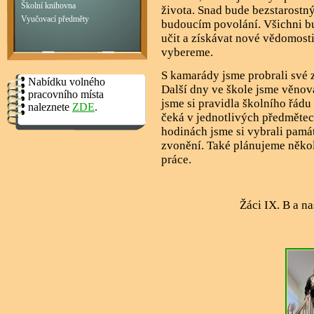
Školní knihovna
života. Snad bude bezstarostný
Vyučovací předměty
budoucím povolání. Všichni bu
učit a získávat nové vědomosti
vybereme.
S kamarády jsme probrali své 
Nabídku volného
Další dny ve škole jsme věno
pracovního místa
jsme si pravidla školního řádu
naleznete
ZDE
.
čeká v jednotlivých předmětech
hodinách jsme si vybrali pamá
zvonění. Také plánujeme někol
práce.
Žáci IX. B a naše paní 