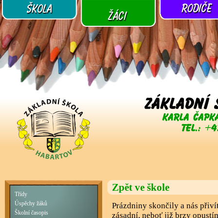
Zpět ve škole
Třídy
Úspěchy žáků
Prázdniny skončily a nás přivít
Školní časopis
zásadní, neboť již brzy opust