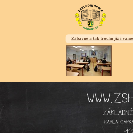
Zábavné a tak trochu již i váno