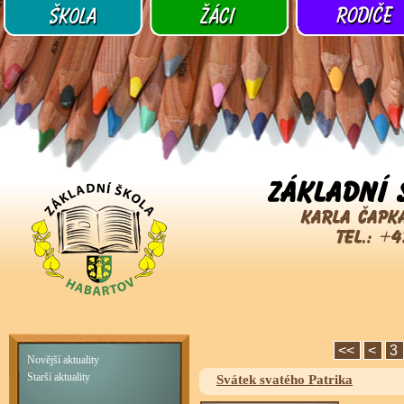
<<
<
3
Novější aktuality
Starší aktuality
Svátek svatého Patrika