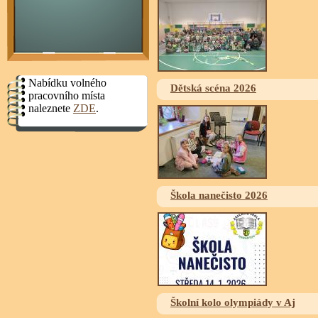
Nabídku volného
Dětská scéna 2026
pracovního místa
naleznete
ZDE
.
Škola nanečisto 2026
Školní kolo olympiády v Aj