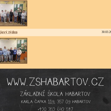
ijový týden
30.03.2