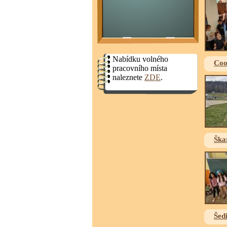
Nabídku volného
Coo
pracovního místa
naleznete
ZDE
.
Ška
Šed