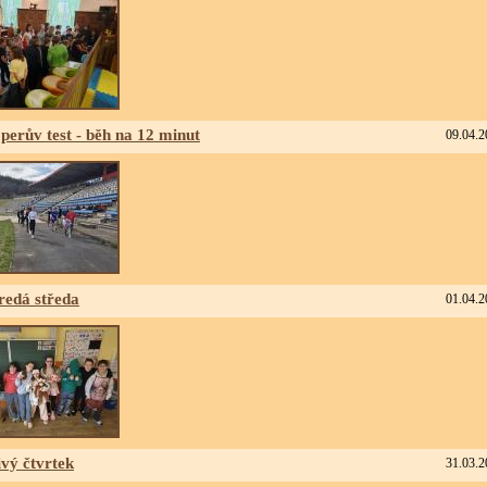
perův test - běh na 12 minut
09.04.2
redá středa
01.04.2
ivý čtvrtek
31.03.2