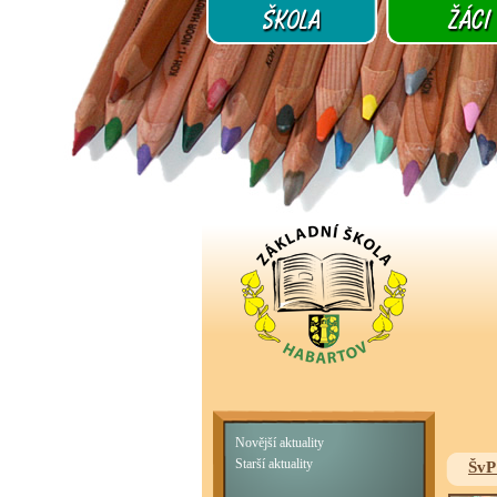
Novější aktuality
Starší aktuality
ŠvP