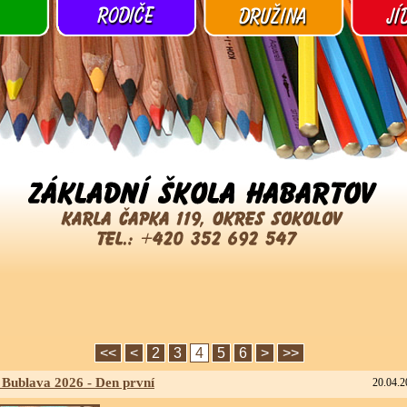
<<
<
2
3
4
5
6
>
>>
 Bublava 2026 - Den první
20.04.2