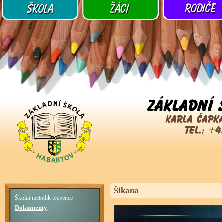
Šikana
Školní metodik prevence
Dokumenty