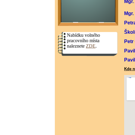
Mgr.
Mgr.
Petr
Š
Nabídku volného
pracovního místa
Pet
naleznete
ZDE
.
Pavi
Pavi
Kde n