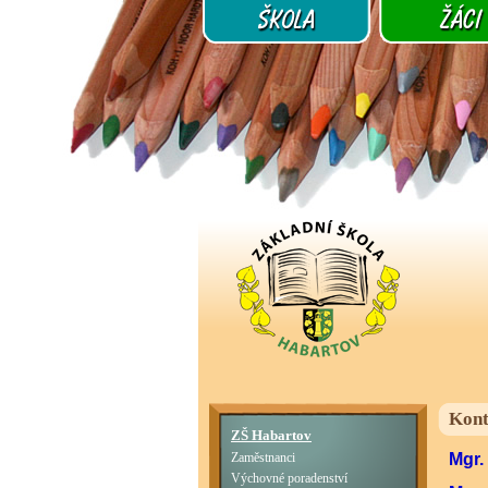
Kont
ZŠ Habartov
Mgr.
Zaměstnanci
Výchovné poradenství