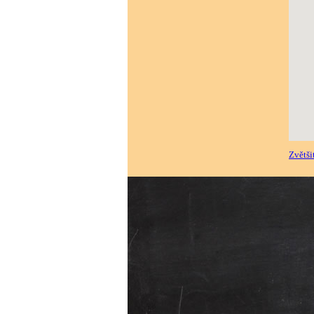
Zvětši