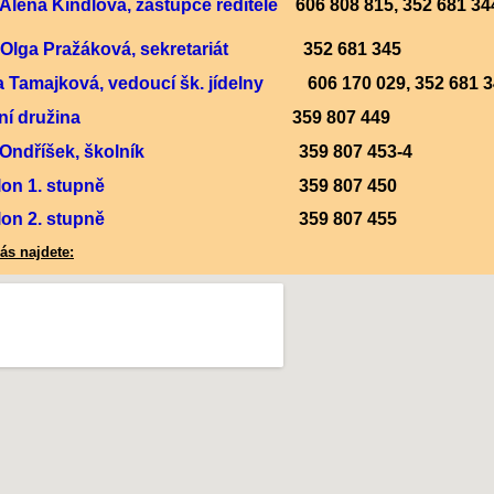
 Alena Kindlová, zástupce ředitele
606 808 815, 352 681 3
 Olga Pražáková, sekretariát
352 681 345
a Tamajková, vedoucí šk. jídelny
606 170 029, 352 681 3
kolní družina
359 807 449
r Ondříšek, školník
359 807 453-4
lon 1. stupně
359 807 450
lon 2. stupně
359 807 455
ás najdete: