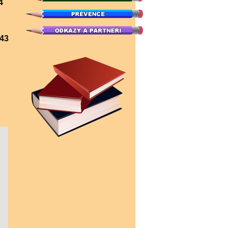
44
43