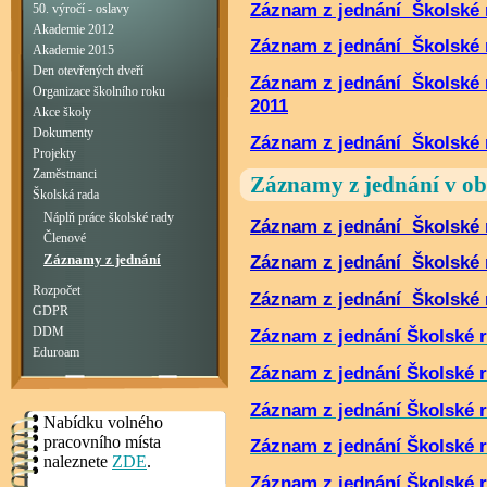
Záznam z jednání Školské r
50. výročí - oslavy
Akademie 2012
Záznam z jednání Školské r
Akademie 2015
Den otevřených dveří
Záznam z jednání Školské 
Organizace školního roku
2011
Akce školy
Dokumenty
Záznam z jednání Školské r
Projekty
Zaměstnanci
Záznamy z jednání v o
Školská rada
Náplň práce školské rady
Záznam z jednání Školské 
Členové
Záznam z jednání Školské r
Záznamy z jednání
Rozpočet
Záznam z jednání Školské 
GDPR
Záznam z jednání Školské r
DDM
Eduroam
Záznam z jednání Školské r
Záznam z jednání Školské r
Nabídku volného
pracovního místa
Záznam z jednání Školské r
naleznete
ZDE
.
Záznam z jednání Školské r