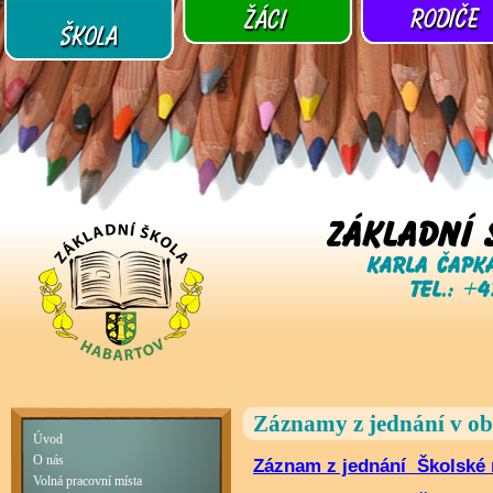
Záznamy z jednání v o
Úvod
O nás
Záznam z jednání Školské r
Volná pracovní místa