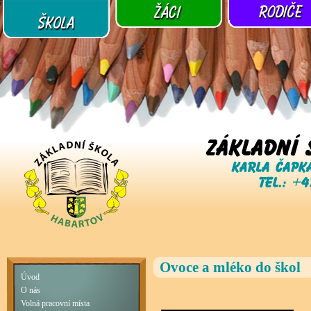
Ovoce a mléko do škol
Úvod
O nás
Volná pracovní místa