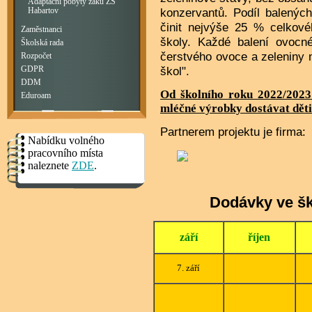
Adaptační pobyty žáků ZŠ
konzervantů. Podíl balenýc
Habartov
činit nejvýše 25 % celkov
Zaměstnanci
školy. Každé balení ovocn
Školská rada
čerstvého ovoce a zeleniny
Rozpočet
škol".
GDPR
DDM
Od školního roku 2022/2023
Eduroam
mléčné výrobky dostávat děti 
Partnerem projektu je firma:
Nabídku volného
pracovního místa
naleznete
ZDE
.
Dodávky ve šk
září
říjen
7. září