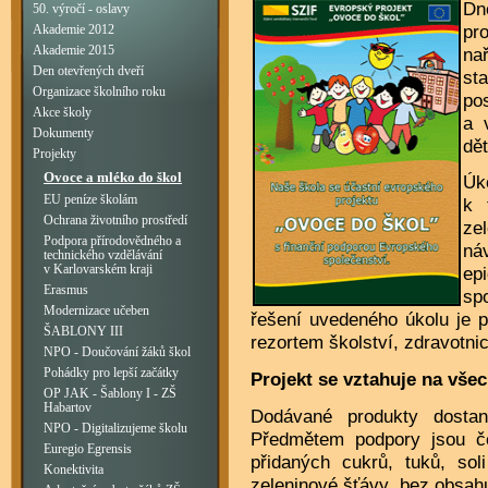
Dn
50. výročí - oslavy
pr
Akademie 2012
na
Akademie 2015
Den otevřených dveří
st
Organizace školního roku
po
Akce školy
a 
Dokumenty
dě
Projekty
Ovoce a mléko do škol
Úk
EU peníze školám
k 
Ochrana životního prostředí
ze
Podpora přírodovědného a
ná
technického vzdělávání
v Karlovarském kraji
epi
Erasmus
sp
Modernizace učeben
řešení uvedeného úkolu je 
ŠABLONY III
rezortem školství, zdravotnic
NPO - Doučování žáků škol
Pohádky pro lepší začátky
Projekt se vztahuje na vše
OP JAK - Šablony I - ZŠ
Habartov
Dodávané produkty dosta
NPO - Digitalizujeme školu
Předmětem podpory jsou č
Euregio Egrensis
přidaných cukrů, tuků, sol
Konektivita
zeleninové šťávy, bez obsahu 