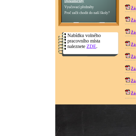
Dokumenty
Vyučovací předměty
Žá
Proč začít chodit do naší školy?
Žád
Žá
Nabídku volného
pracovního místa
Žá
naleznete
ZDE
.
Žá
Žád
Žá
Žá