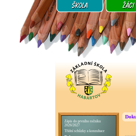
Doku
Zápis do prvního ročníku
2026/2027
Třídní schůzky a konzultace