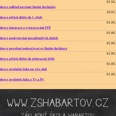
01.04
dost o odklad povinné školní docházky
20.03
ost o přijetí dítěte do 1. třídy
01.09
dost o integraci a vypracování IVP
01.09
dost o poskytování poradenských služeb
01.09
dost o povolení pokračovat ve školní docházce
01.09
ost o přijetí dítěte do přípravné třídy
01.09
dost o uvolnění žáka na více dnů
01.09
dost o uvolnění žáka z Tv a Pv