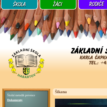
Šikana
Školní metodik prevence
Dokumenty