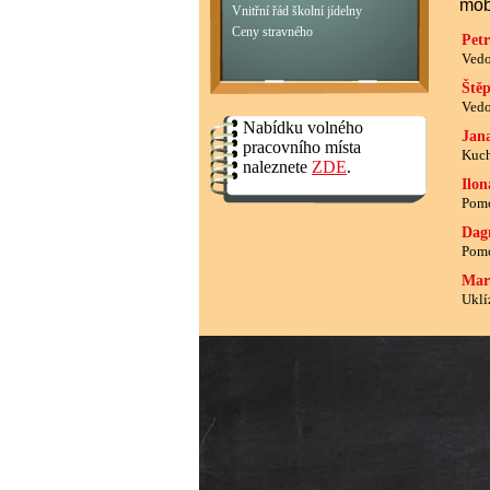
mobi
Vnitřní řád školní jídelny
Ceny stravného
Pet
Vedo
Ště
Vedo
Nabídku volného
Jana
pracovního místa
Kuch
naleznete
ZDE
.
Ilo
Pomo
Dag
Pomo
Mar
Uklí