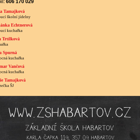
l:
606 170 029
ra Tamajková
ucí školní jídelny
pánka Echtnerová
ucí kuchařka
 Trtílková
ařka
na Spurná
cná kuchařka
mar Vančová
cná kuchařka
ie Tamajková
zečka ŠJ