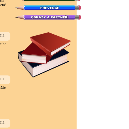
ých
jené,
011
bního
011
těže
011