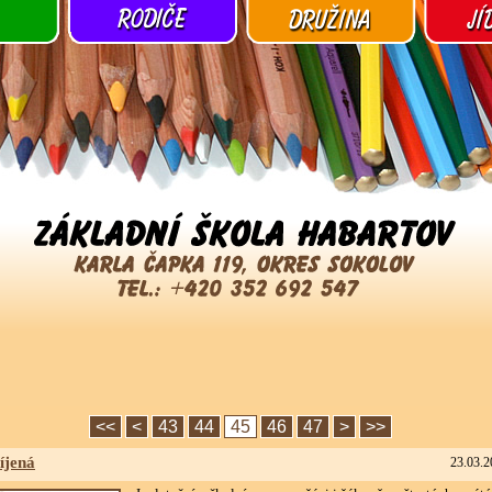
<<
<
43
44
45
46
47
>
>>
íjená
23.03.2