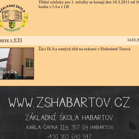
Třídní schůzky pro 1. ročníky se konají dne 16.3.2011 od 1
hodin v I.A a v I.B.
urze v ETI
14.03.2
Žáci IX.A a osmých tříd na exkurzi v Elektrárně Tisová.