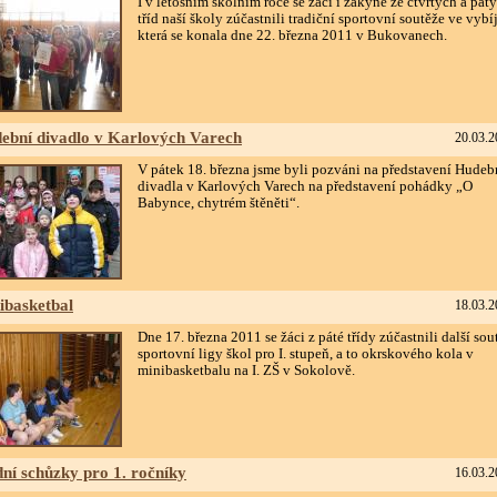
I v letošním školním roce se žáci i žákyně ze čtvrtých a pát
tříd naší školy zúčastnili tradiční sportovní soutěže ve vybí
která se konala dne 22. března 2011 v Bukovanech.
ební divadlo v Karlových Varech
20.03.2
V pátek 18. března jsme byli pozváni na představení Hude
divadla v Karlových Varech na představení pohádky „O
Babynce, chytrém štěněti“.
ibasketbal
18.03.2
Dne 17. března 2011 se žáci z páté třídy zúčastnili další sou
sportovní ligy škol pro I. stupeň, a to okrskového kola v
minibasketbalu na I. ZŠ v Sokolově.
dní schůzky pro 1. ročníky
16.03.2