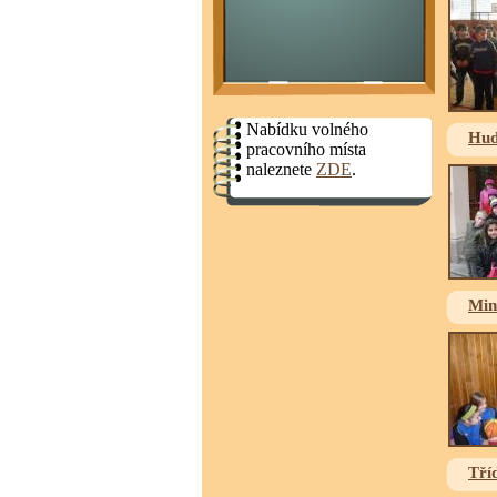
Nabídku volného
Hud
pracovního místa
naleznete
ZDE
.
Min
Tří