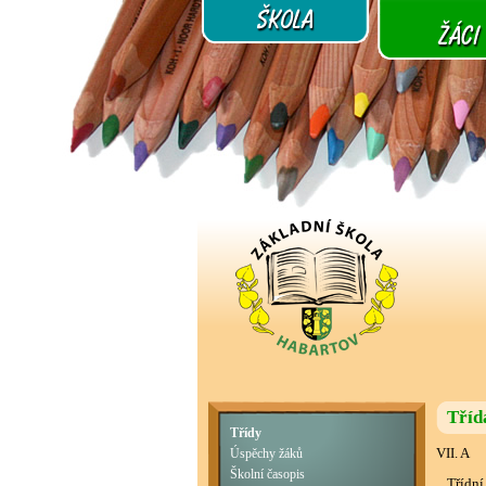
Tříd
Třídy
VII. A
Úspěchy žáků
Školní časopis
Třídní