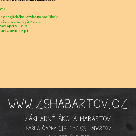
ky:
dy anglického jazyka na naší škole
nčení workshopů v e.p.t.
áci opět v EPTu
ácí znovu v e.p.t.