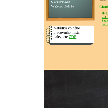
Školní knihovna
Člán
Vyučovací předměty
Hvěz
Zako
Sedm
Sedm
Nabídku volného
pracovního místa
naleznete
ZDE
.