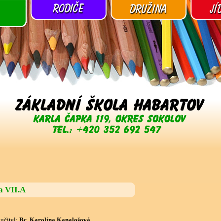
a VII.A
 učitel:
Bc. Karolína Kanalošová