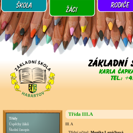
Třída III.A
Třídy
III. A
Úspěchy žáků
Školní časopis
Třídní učitel:
Monika Lapáčková