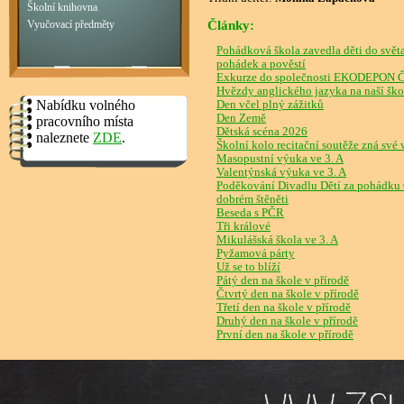
Školní knihovna
Články:
Vyučovací předměty
Pohádková škola zavedla děti do svět
pohádek a pověstí
Exkurze do společnosti EKODEPON Č
Hvězdy anglického jazyka na naší ško
Nabídku volného
Den včel plný zážitků
Den Země
pracovního místa
Dětská scéna 2026
naleznete
ZDE
.
Školní kolo recitační soutěže zná své 
Masopustní výuka ve 3. A
Valentýnská výuka ve 3. A
Poděkování Divadlu Dětí za pohádku 
dobrém štěněti
Beseda s PČR
Tři králové
Mikulášská škola ve 3. A
Pyžamová párty
Už se to blíží
Pátý den na škole v přírodě
Čtvrtý den na škole v přírodě
Třetí den na škole v přírodě
Druhý den na škole v přírodě
První den na škole v přírodě