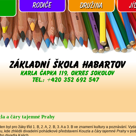
la a čáry tajemné Prahy
en byl pro žáky tříd 1. B, 2. A, 2. B, 3. A a 3. B ve znamení kultury a poznávání. Vyda
u, kde zhlédli divadelní pohádkové představení
Kouzla a čáry tajemné Prahy
v pod
o divadla Kalich.