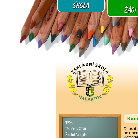
Kouz
Třídy
Dnešní d
Úspěchy žáků
do Cheb
Školní časopis
Komorníh