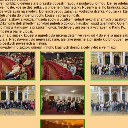
ení přiblížilo dětem staré pražské pověsti hravou a poutavou formou. Děj se odehr
vě mostě, kde se děti setkaly s příběhem flašinetářky Růženy a jejího bratříčka Jozí
 zde vydělávají na živobytí. Do jejich osudu zasáhla i vodnická dcerka Ploutvička, kte
ětí vnesla do příběhu trochu kouzel i spravedlnosti.
ůžena zbavila kouzla, musela spolu s Jozífkem sehrát několik známých pražských
 Díky tomu děti zhlédly například příběh o doktoru Faustovi, osud tajemného Golem
o mistru Hanušovi a pražském orloji. Nechyběly ani písně a vyprávění o Karlu IV.,
mostě a bájné Libuši.
plná písniček, kouzel a napětí byla určena dětem ve věku od 4 do 9 let a naše žá
ujala. Představení bylo nejen zábavné, ale také poučné a přispělo k prohloubení je
 o českých pověstech a historii.
z divadelního zážitku odnesli mnoho krásných dojmů a celý výlet si velmi užili.