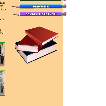
ával
fka,
rá za
a či
ky
jich