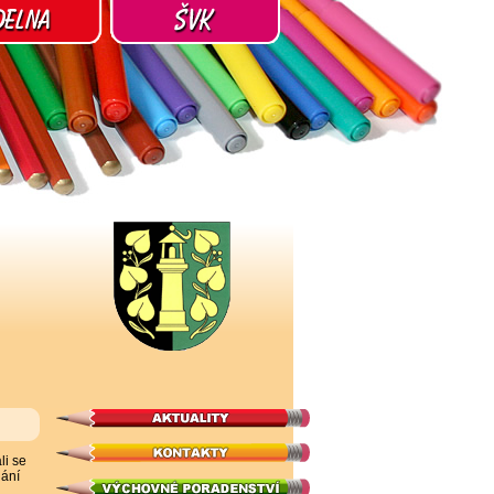
li se
ání