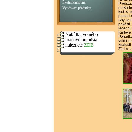
Školní knihovna
Představ
na Karlo
Vyučovací předměty
kteří si
pomoci d
Aby se R
pověstí.
legendu 
Karlově 
Nabídku volného
Pohádka 
pracovního místa
velmi za
naleznete
ZDE
.
znalostí
Žáci si 