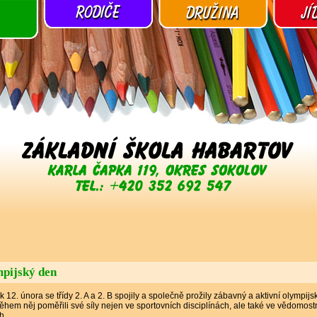
pijský den
ek 12. února se třídy 2. A a 2. B spojily a společně prožily zábavný a aktivní olympijs
během něj poměřili své síly nejen ve sportovních disciplínách, ale také ve vědomost
h.