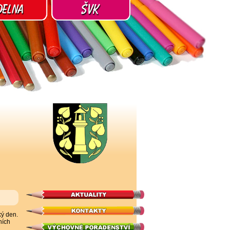
ký den.
ních