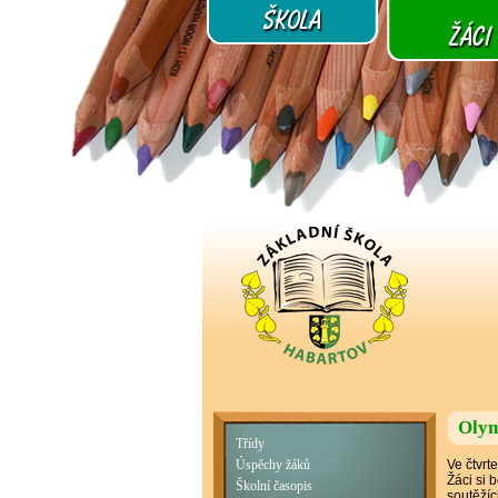
Olym
Třídy
Ve čtvrt
Úspěchy žáků
Žáci si 
Školní časopis
soutěžíc