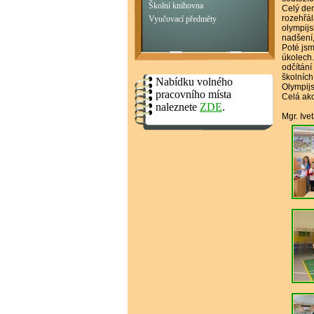
Školní knihovna
Celý den
rozehřál
Vyučovací předměty
olympijs
nadšení,
Poté jsm
úkolech.
odčítání
školních
Nabídku volného
Olympijs
pracovního místa
Celá akc
naleznete
ZDE
.
Mgr. Ive