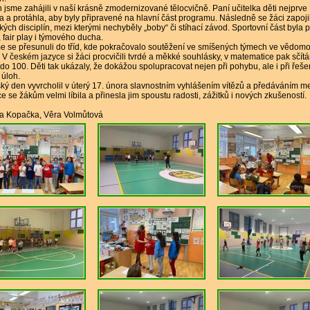
 jsme zahájili v naší krásně zmodernizované tělocvičně. Paní učitelka děti nejprve
a a protáhla, aby byly připravené na hlavní část programu. Následně se žáci zapoji
kých disciplín, mezi kterými nechyběly „boby“ či stíhací závod. Sportovní část byla 
 fair play i týmového ducha.
e se přesunuli do tříd, kde pokračovalo soutěžení ve smíšených týmech ve vědomo
 V českém jazyce si žáci procvičili tvrdé a měkké souhlásky, v matematice pak sčítá
 do 100. Děti tak ukázaly, že dokážou spolupracovat nejen při pohybu, ale i při řeše
 úloh.
ký den vyvrcholil v úterý 17. února slavnostním vyhlášením vítězů a předáváním me
e se žákům velmi líbila a přinesla jim spoustu radosti, zážitků i nových zkušeností.
ta Kopačka, Věra Volmůtová