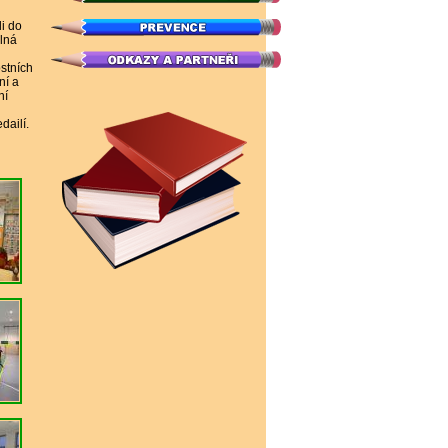
li do
plná
stních
ní a
ní
dailí.