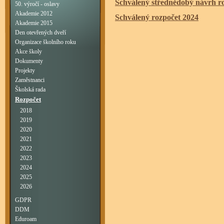
Schválený střednědobý návrh r
50. výročí - oslavy
Akademie 2012
Schválený rozpočet 2024
Akademie 2015
Den otevřených dveří
Organizace školního roku
Akce školy
Dokumenty
Projekty
Zaměstnanci
Školská rada
Rozpočet
2018
2019
2020
2021
2022
2023
2024
2025
2026
GDPR
DDM
Eduroam