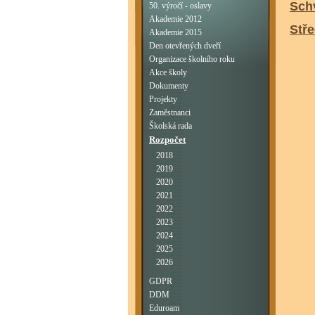
Sch
50. výročí - oslavy
Akademie 2012
Stř
Akademie 2015
Den otevřených dveří
Organizace školního roku
Akce školy
Dokumenty
Projekty
Zaměstnanci
Školská rada
Rozpočet
2018
2019
2020
2021
2022
2023
2024
2025
2026
GDPR
DDM
Eduroam