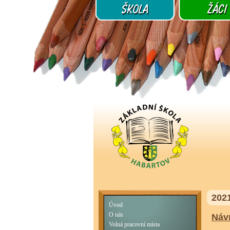
202
Úvod
O nás
Náv
Volná pracovní místa