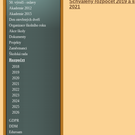
Schválený rozpočet 2019 a 
50. výročí - oslavy
2021
Akademie 2012
Akademie 2015
Den otevřených dveří
Organizace školního roku
Akce školy
Dokumenty
Projekty
Zaměstnanci
Školská rada
Rozpočet
2018
2019
2020
2021
2022
2023
2024
2025
2026
GDPR
DDM
Eduroam