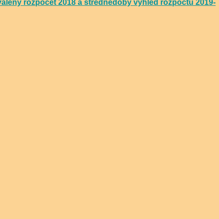
álený rozpočet 2018 a střednědobý výhled rozpočtu 2019-