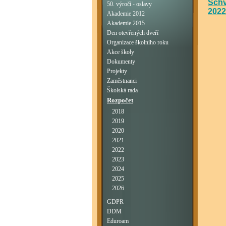
Schv
50. výročí - oslavy
2022
Akademie 2012
Akademie 2015
Den otevřených dveří
Organizace školního roku
Akce školy
Dokumenty
Projekty
Zaměstnanci
Školská rada
Rozpočet
2018
2019
2020
2021
2022
2023
2024
2025
2026
GDPR
DDM
Eduroam