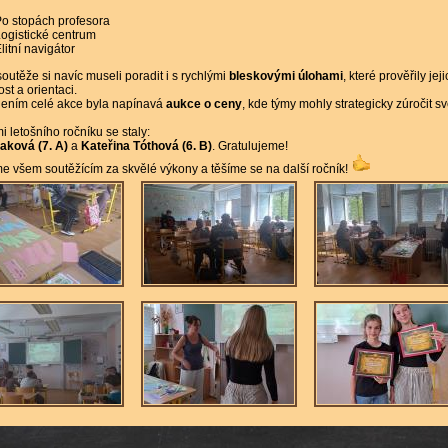
o stopách profesora
ogistické centrum
litní navigátor
utěže si navíc museli poradit i s rychlými
bleskovými úlohami
, které prověřily jej
st a orientaci.
lením celé akce byla napínavá
aukce o ceny
, kde týmy mohly strategicky zúročit s
i letošního ročníku se staly:
aková (7. A)
a
Kateřina Tóthová (6. B)
. Gratulujeme!
 všem soutěžícím za skvělé výkony a těšíme se na další ročník!