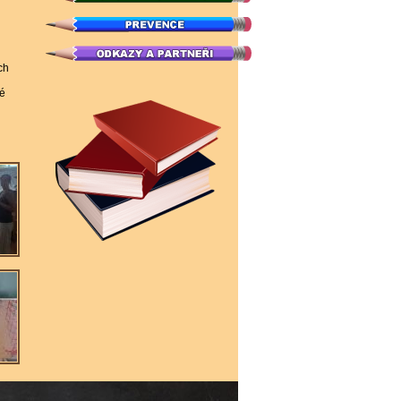
ich
vé