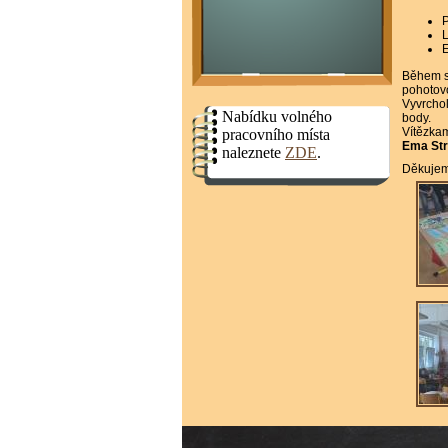
P
L
E
Během so
pohotovo
Vyvrcho
Nabídku volného
body.
Vítězkam
pracovního místa
Ema Str
naleznete
ZDE
.
Děkujeme