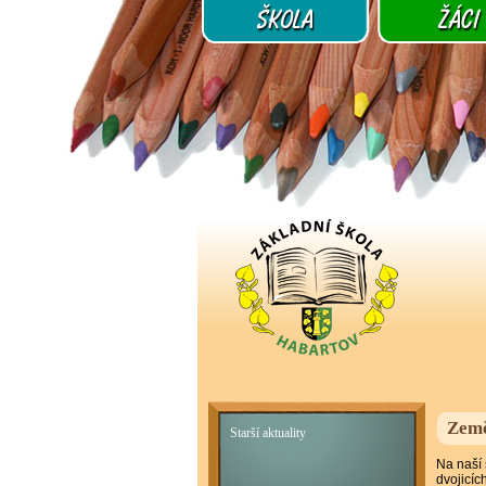
Země
Starší aktuality
Na naší
dvojicíc