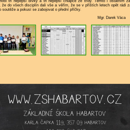
otil tři nejlepší dívky a tři nejlepší chlapce ze třídy. Těmto i ostatním 
, že do všech disciplín dali vše a věřím, že se v příštích letech opět rádi z
o soutěže a pokusí se zabojovat o přední příčky.
gr. Darek Váca