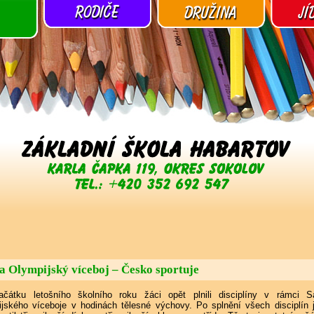
a Olympijský víceboj – Česko sportuje
čátku letošního školního roku žáci opět plnili disciplíny v rámci S
ijského víceboje v hodinách tělesné výchovy. Po splnění všech disciplín