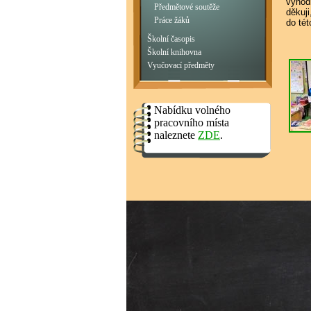
vyhodn
Předmětové soutěže
děkuji
Práce žáků
do tét
Školní časopis
M
Školní knihovna
Vyučovací předměty
Nabídku volného
pracovního místa
naleznete
ZDE
.