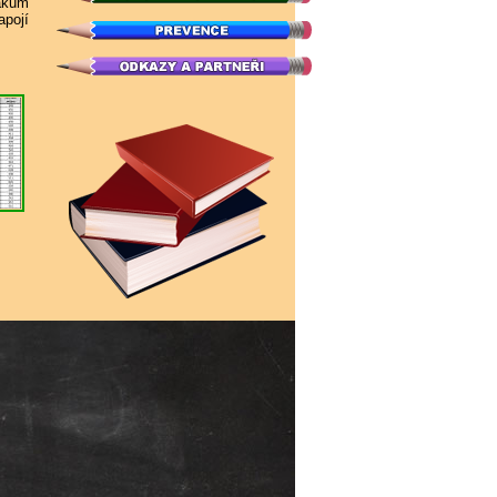
žákům
apojí