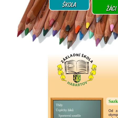
Sazk
Třídy
Úspěchy žáků
Od za
olymp
Sportovní soutěže