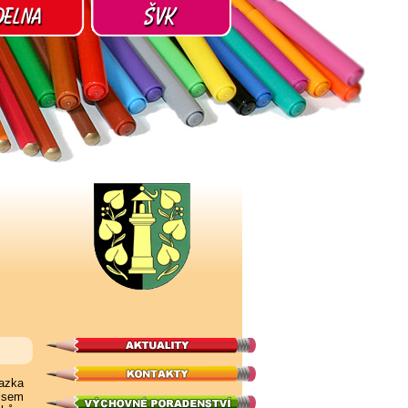
azka
 jsem