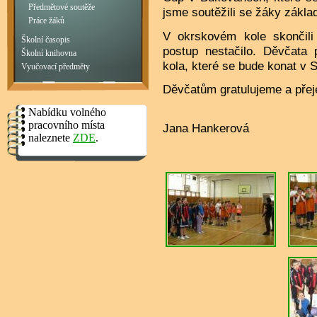
Předmětové soutěže
jsme soutěžili se žáky zákla
Práce žáků
V okrskovém kole skončili
Školní časopis
postup nestačilo. Děvčata 
Školní knihovna
kola, které se bude konat v 
Vyučovací předměty
Děvčatům gratulujeme a pře
Nabídku volného
pracovního místa
Jana Hankerová
naleznete
ZDE
.