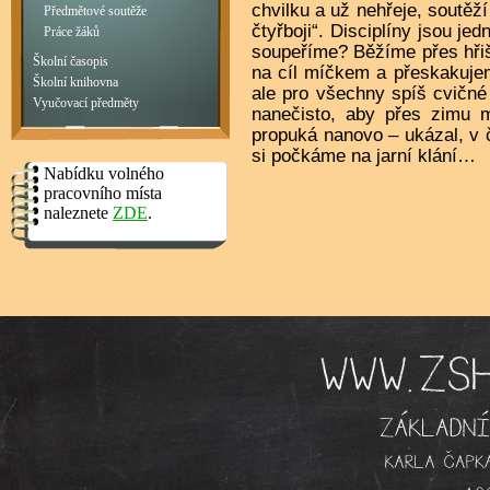
chvilku a už nehřeje, soutě
Předmětové soutěže
čtyřboji“. Disciplíny jsou jed
Práce žáků
soupeříme? Běžíme přes hři
Školní časopis
na cíl míčkem a přeskakuje
Školní knihovna
ale pro všechny spíš cvičné 
Vyučovací předměty
nanečisto, aby přes zimu m
propuká nanovo – ukázal, v č
si počkáme na jarní klání…
Nabídku volného
pracovního místa
naleznete
ZDE
.