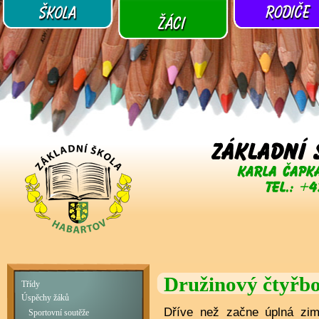
Družinový čtyřbo
Třídy
Úspěchy žáků
Dříve než začne úplná zim
Sportovní soutěže