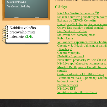
Školní knihovna
Články:
Vyučovací předměty
Návštěva Senátu Parlamentu ČR
Setkání s autorem pohádkových pověs
Exkurze do CEVOH Černošín
Hvězdy anglického jazyka na naší ško
Nabídku volného
Oslava Dne matek v podání osmáků
Den Země v 8. ročníku
pracovního místa
Stolování není samozřejmost
naleznete
ZDE
.
Robot Luna
Velikonoční experimentování v hodi
Chemie v 8. třídách: Jak jsme si zahrá
„Popeláky“
Chemie v pohybu
Přednáška 1. pomoci
Preventivní přednášky Policie ČR v 8.
Návštěva společnosti ept connector s. r
Muzikál Beetlejuice v Divadle Karlín
soutěže
Cesta za zdravím a kluziště v Chebu
"Virtuální realita a AI pomáhají žákům
budoucí povolání"
Pečení perníčků
Návštěva EPT
Veletrh středních škol v Chebu