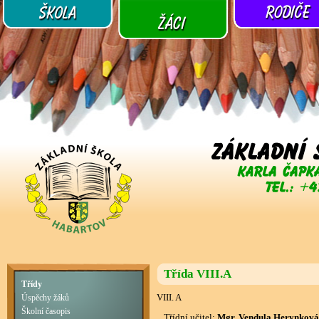
Třída VIII.A
Třídy
VIII. A
Úspěchy žáků
Školní časopis
Třídní učitel:
Mgr. Vendula Herynková,