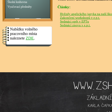
Školní knihovna
Články:
Vyučovací předměty
Hvězdy anglického jazyka na naší ško
Zakončení workshopů v e.p.t.
Sedmáci opět v EPTu
Sedmácí znovu v e.p.t.
Nabídku volného
pracovního místa
naleznete
ZDE
.