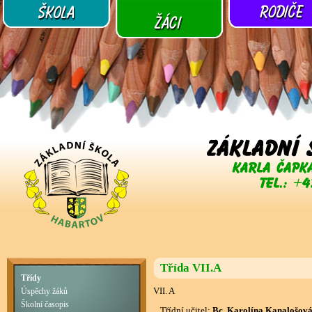
Třída VII.A
Třídy
VII. A
Úspěchy žáků
Školní časopis
Třídní učitel:
Bc. Karolína Kanalošov