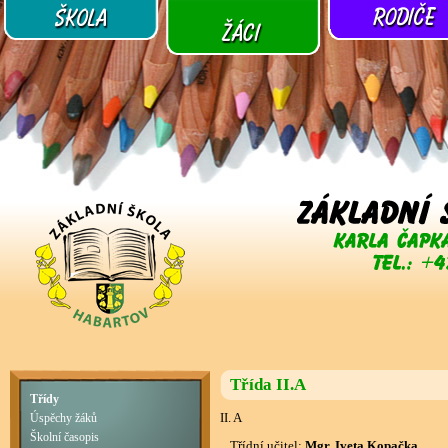
Třída II.A
Třídy
II. A
Úspěchy žáků
Školní časopis
Třídní učitel:
Mgr. Iveta Kopačka