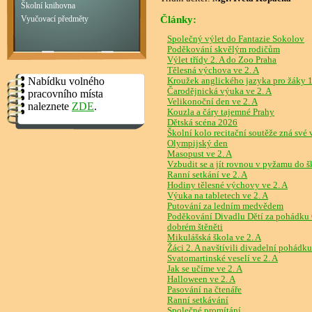
Školní knihovna
Články:
Vyučovací předměty
Společný výlet do Fantazie Sokolov
Poděkování skvělým rodičům
Výlet třídy 2. A do Zoo Praha
Tělesná výchova ve 2. A
Nabídku volného
Kroužek anglického jazyka pro žáky 1. 
Čarodějnická výuka ve 2. A
pracovního místa
Velikonoční den ve 2. A
naleznete
ZDE
.
Kouzla a čáry tajemné Prahy
Dětská scéna 2026
Školní kolo recitační soutěže zná své 
Olympijský den
Masopust ve 2. A
Vzbudit se a jít rovnou v pyžamu do š
Ranní setkání ve 2. A
Hodiny tělesné výchovy ve 2. A
Výuka na tabletech ve 2. A
Putování za ledním medvědem
Poděkování Divadlu Dětí za pohádku 
dobrém štěněti
Mikulášská škola ve 2. A
Žáci 2. A navštívili divadelní pohád
Svatomartinské veselí ve 2. A
Jak se učíme ve 2. A
Halloween ve 2. A
Pasování na čtenáře
Ranní setkávání
Společné promítání