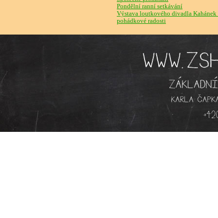
Pondělní ranní setkávání
Výstava loutkového divadla Kahánek -
pohádkové radosti