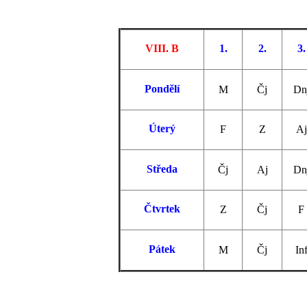
VIII. B
1.
2.
3.
Pondělí
M
Čj
Dn
Úterý
F
Z
Aj
Středa
Čj
Aj
Dn
Čtvrtek
Z
Čj
F
Pátek
M
Čj
In