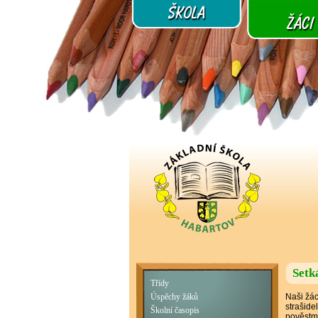
Setk
Třídy
Naši žác
Úspěchy žáků
strašide
Školní časopis
pověstm