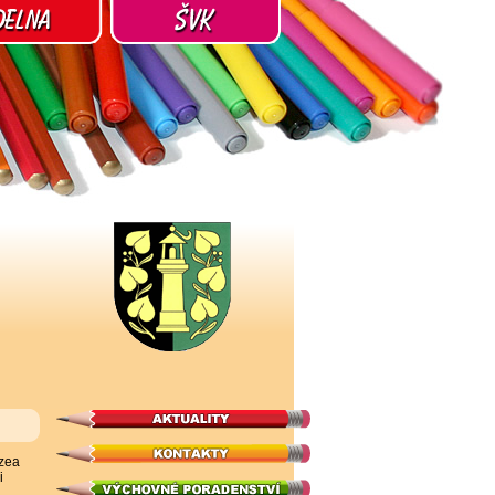
uzea
i