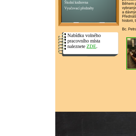
Školní knihovna
Během po
vybranýc
Vyučovací předměty
a dávný
Přednášk
historii
Bc. Petr
Nabídku volného
pracovního místa
naleznete
ZDE
.