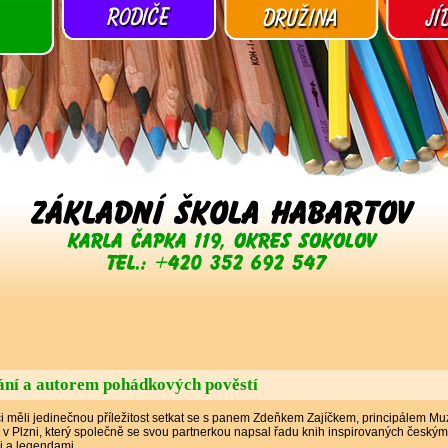
ání a autorem pohádkových pověstí
i měli jedinečnou příležitost setkat se s panem Zdeňkem Zajíčkem, principálem M
l v Plzni, který společně se svou partnerkou napsal řadu knih inspirovaných českým
i a legendami.