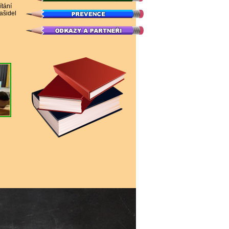
ítání
ašidel