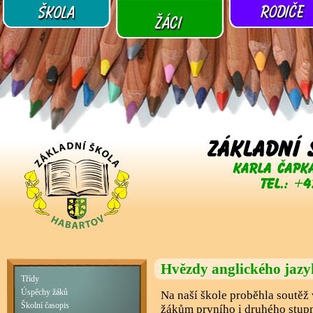
Hvězdy anglického jazyk
Třídy
Úspěchy žáků
Na naší škole proběhla soutěž 
Školní časopis
žákům prvního i druhého stupn