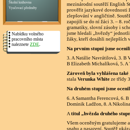
Školní knihovna
mezinárodní soutěží English S
Vyučovací předměty
prověřit jazykové dovednosti 
zlepšování v angličtině. Sout
zapojili se do ní žáci 3. – 8. r
gramatiky, slovní zásoby i sc
jsme hledali „hvězdy“ jednotli
Nabídku volného
žáky, kteří dosáhli nejlepších 
pracovního místa
naleznete
ZDE
.
Na prvním stupni jsme ocenili
3. A Natálie Navrátilová, 3. B
B Elizabeth Michalíková, 5. 
Zároveň byla vyhlášena také
stala
Verunka White
ze třídy 3
Na druhém stupni jsme ocenil
6. A Samantha Ferencová, 6. B 
Dominik Ladžon, 8. A Nikolina 
A
titul „hvězda druhého stup
Všem oceněným gratulujeme a 
snahu a nasazení. Soutěž ukáza