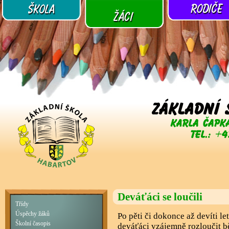
Deváťáci se loučili
Třídy
Úspěchy žáků
Po pěti či dokonce až devíti le
Školní časopis
deváťáci vzájemně rozloučit 