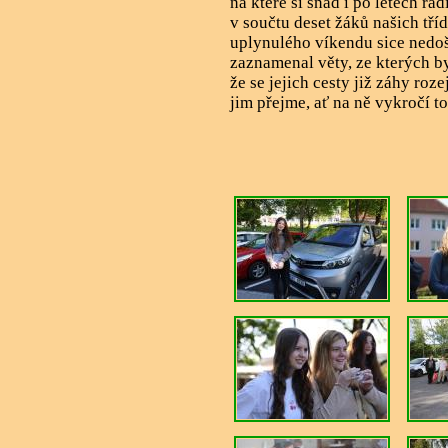
na které si snad i po letech rá
v součtu deset žáků našich tří
uplynulého víkendu sice nedoš
zaznamenal věty, ze kterých by
že se jejich cesty již záhy roz
jim přejme, ať na ně vykročí 
Mgr. Aleš Plev