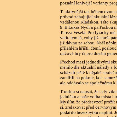
poznání lenivější varianty pr
Ti aktivnější tak během dvou a
průvod zahajující aktuální láz
vzdálenou Kladskou. Této skupi
9. B Lukáš Nýdl a parťačkou m
Tereza Veselá. Pro fyzicky méně
velitelem já, coby již starší p
již dávno za sebou. Naší náplní
přilehlém hřišti, čtení, poslo
míčové hry či pro dnešní gener
Přechod mezi jednotlivými skup
měnilo dle aktuální nálady a f
scházeli ještě k nějaké společ
zamířili na pokoje, kde samoz
ale oddávalo se společnému k
Troufnu si napsat, že celý vík
jedničku a naše volba místa i 
Myslím, že předsevzetí prožít
si, zrelaxovat před červnovým 
podařilo bezezbytku naplnit. J