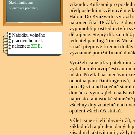
Školní knihovna
víkendu. Kulisami pro poslední 
Vyučovací předměty
předposledním květnovém vík
Halou. Do Kynžvartu vyrazil sp
nakonec čítal 18 žáků a 3 dos
vypomohli prostřednictvím svý
děkujeme. Stejný dík za totéž pa
Nabídku volného
jednatel pan Ing. Tomáš Musil 
pracovního místa
naleznete
ZDE
.
k naší přepravě firemní dodáv
významně ponížit finanční nák
Vyráželi jsme již v pátek ráno
vydal minikonvoj šesti automob
místo. Přivítal nás nedávno zr
ochotná paní Dantlingerová, kt
po celý víkend báječně starala
domácí a vynikající a nadstav
naprosto fantastické slunečné 
všechny dny znatelně nad dvace
opálení všech účastníků.
Výlet jsme si jeli hlavně užít, 
základních a předem daných 
zásadních aktivit nutit, vždy t