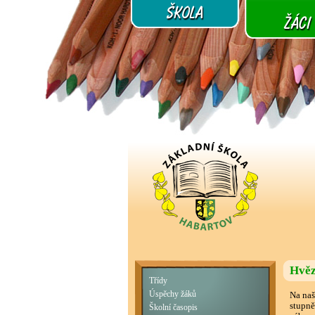
Hvěz
Třídy
Úspěchy žáků
Na naš
stupně
Školní časopis