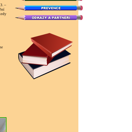
3. –
ění
tedy
ze