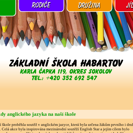
dy anglického jazyka na naší škole
í škole proběhla soutěž v anglickém jazyce, která byla určena žákům prvního i dr
. Celá akce byla inspirována mezinárodní soutěží English Star a jejím cílem bylo