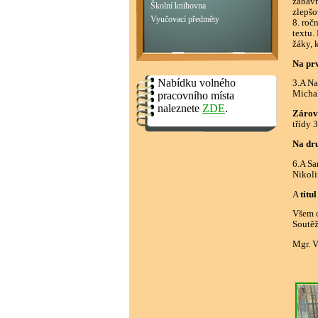
zábavn
Školní knihovna
zlepšo
Vyučovací předměty
8. roč
textu.
žáky, 
Na prv
Nabídku volného
3.A Na
Michal
pracovního místa
naleznete
ZDE
.
Zárov
třídy 3
Na dru
6.A Sa
Nikoli
A
titu
Všem o
Soutěž
Mgr. V