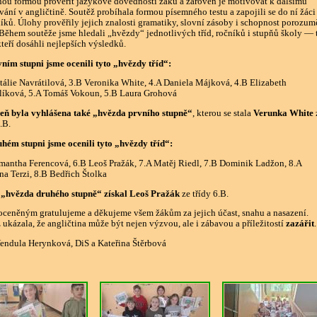
ou formou prověřit jazykové dovednosti žáků a zároveň je motivovat k dalšímu
vání v angličtině. Soutěž probíhala formou písemného testu a zapojili se do ní žáci 
níků. Úlohy prověřily jejich znalosti gramatiky, slovní zásoby i schopnost porozum
 Během soutěže jsme hledali „hvězdy“ jednotlivých tříd, ročníků i stupňů školy — 
kteří dosáhli nejlepších výsledků.
ním stupni jsme ocenili tyto „hvězdy tříd“:
tálie Navrátilová, 3.B Veronika White, 4.A Daniela Májková, 4.B Elizabeth
íková, 5.A Tomáš Vokoun, 5.B Laura Grohová
eň byla vyhlášena také „hvězda prvního stupně“
, kterou se stala
Verunka White
.B.
hém stupni jsme ocenili tyto „hvězdy tříd“:
mantha Ferencová, 6.B Leoš Pražák, 7.A Matěj Riedl, 7.B Dominik Ladžon, 8.A
na Terzi, 8.B Bedřich Štolka
l „hvězda druhého stupně“ získal Leoš Pražák
ze třídy 6.B.
ceněným gratulujeme a děkujeme všem žákům za jejich účast, snahu a nasazení.
 ukázala, že angličtina může být nejen výzvou, ale i zábavou a příležitostí
zazářit
.
endula Herynková, DiS a Kateřina Štěrbová