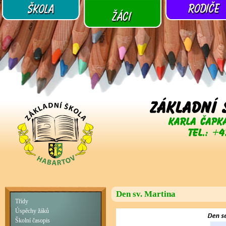
Den sv. Martina
Třídy
Úspěchy žáků
Školní časopis