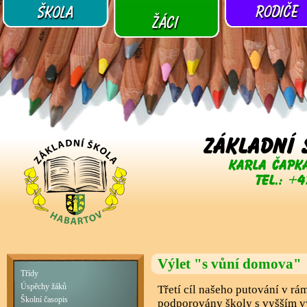
Výlet "s vůní domova"
Třídy
Úspěchy žáků
Třetí cíl našeho putování v rá
Školní časopis
podporovány školy s vyšším 