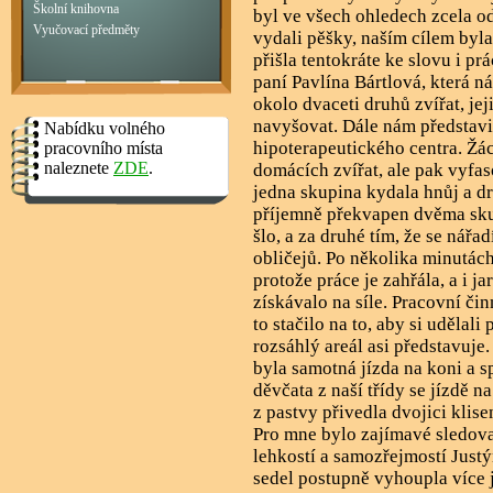
Školní knihovna
byl ve všech ohledech zcela odl
Vyučovací předměty
vydali pěšky, naším cílem byl
přišla tentokráte ke slovu i pr
paní Pavlína Bártlová, která n
okolo dvaceti druhů zvířat, jej
navyšovat. Dále nám představi
Nabídku volného
hipoterapeutického centra. Žá
pracovního místa
naleznete
ZDE
.
domácích zvířat, ale pak vyfas
jedna skupina kydala hnůj a dr
příjemně překvapen dvěma skut
šlo, a za druhé tím, že se nářa
obličejů. Po několika minutách
protože práce je zahřála, a i j
získávalo na síle. Pracovní či
to stačilo na to, aby si udělali
rozsáhlý areál asi představuj
byla samotná jízda na koni a 
děvčata z naší třídy se jízdě n
z pastvy přivedla dvojici klise
Pro mne bylo zajímavé sledovat
lehkostí a samozřejmostí Justý
sedel postupně vyhoupla více j