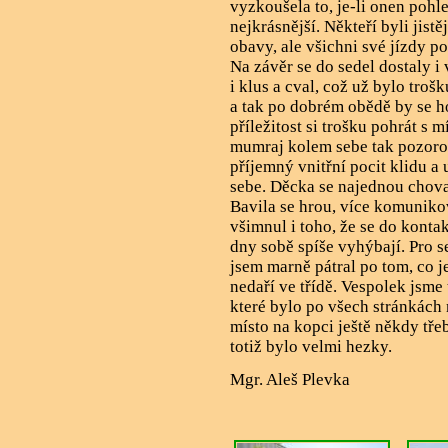
vyzkoušela to, je-li onen pohl
nejkrásnější. Někteří byli jistě
obavy, ale všichni své jízdy p
Na závěr se do sedel dostaly 
i klus a cval, což už bylo tro
a tak po dobrém obědě by se hod
příležitost si trošku pohrát s 
mumraj kolem sebe tak pozorov
příjemný vnitřní pocit klidu a
sebe. Děcka se najednou choval
Bavila se hrou, více komuniko
všimnul i toho, že se do kontak
dny sobě spíše vyhýbají. Pro seb
jsem marně pátral po tom, co j
nedaří ve třídě. Vespolek jsme
které bylo po všech stránkách 
místo na kopci ještě někdy tř
totiž bylo velmi hezky.
Mgr. Aleš Plevka