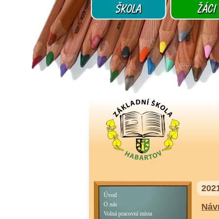
202
Úvod
O nás
Náv
Volná pracovní místa