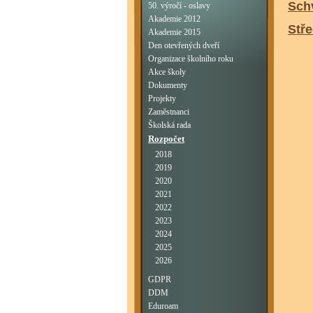
Sch
50. výročí - oslavy
Akademie 2012
Stř
Akademie 2015
Den otevřených dveří
Organizace školního roku
Akce školy
Dokumenty
Projekty
Zaměstnanci
Školská rada
Rozpočet
2018
2019
2020
2021
2022
2023
2024
2025
2026
GDPR
DDM
Eduroam